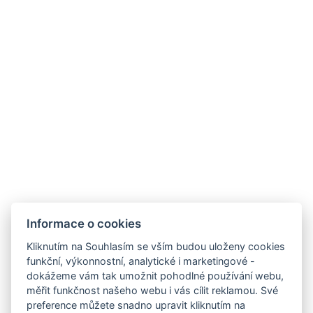
Užitečné odkazy
Autopůjčovna
Často se nás ptáte
O nás
Kontaktujte nás
Transfery
Informace o cookies
Kontakt
Kliknutím na Souhlasím se vším budou uloženy cookies
funkční, výkonnostní, analytické i marketingové -
Estrada Francisco Álvares De Nóbrega 53
dokážeme vám tak umožnit pohodlné používání webu,
ÁGUA DE PENA, MACHICO
měřit funkčnost našeho webu i vás cílit reklamou. Své
MADEIRA, PORTUGAL
preference můžete snadno upravit kliknutím na