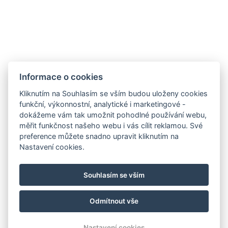
Autopůjčovna
Často se nás ptáte
O nás
Kontaktujte nás
Transfery
Informace o cookies
Kontakt
Kliknutím na Souhlasím se vším budou uloženy cookies
funkční, výkonnostní, analytické i marketingové -
Estrada Francisco Álvares De Nóbrega 53
dokážeme vám tak umožnit pohodlné používání webu,
ÁGUA DE PENA, MACHICO
měřit funkčnost našeho webu i vás cílit reklamou. Své
MADEIRA, PORTUGAL
preference můžete snadno upravit kliknutím na
Nastavení cookies.
PT telefon: +351 910 424 208
CZ telefon: +420 774 076 042
Souhlasím se vším
E-mail:
scirocco.madeira@gmail.com
Odmítnout vše
© Copyright 2026 | Všechna práva vyhrazena
Nastavení cookies