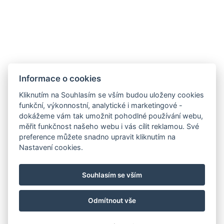
Autopůjčovna
Často se nás ptáte
O nás
Kontaktujte nás
Transfery
Informace o cookies
Kontakt
Kliknutím na Souhlasím se vším budou uloženy cookies
funkční, výkonnostní, analytické i marketingové -
Estrada Francisco Álvares De Nóbrega 53
dokážeme vám tak umožnit pohodlné používání webu,
ÁGUA DE PENA, MACHICO
měřit funkčnost našeho webu i vás cílit reklamou. Své
MADEIRA, PORTUGAL
preference můžete snadno upravit kliknutím na
Nastavení cookies.
PT telefon: +351 910 424 208
CZ telefon: +420 774 076 042
Souhlasím se vším
E-mail:
scirocco.madeira@gmail.com
Odmítnout vše
© Copyright 2026 | Všechna práva vyhrazena