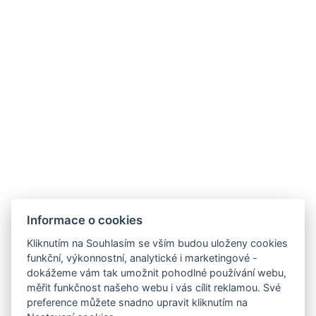
Užitečné odkazy
Autopůjčovna
Často se nás ptáte
O nás
Kontaktujte nás
Transfery
Informace o cookies
Kontakt
Kliknutím na Souhlasím se vším budou uloženy cookies
funkční, výkonnostní, analytické i marketingové -
Estrada Francisco Álvares De Nóbrega 53
dokážeme vám tak umožnit pohodlné používání webu,
ÁGUA DE PENA, MACHICO
měřit funkčnost našeho webu i vás cílit reklamou. Své
MADEIRA, PORTUGAL
preference můžete snadno upravit kliknutím na